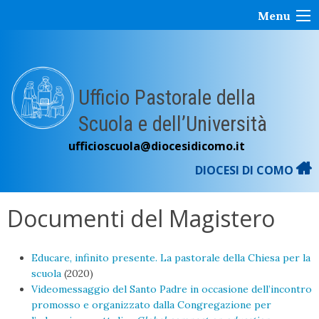
Skip
Menu
to
content
Ufficio Pastorale della
Scuola e dell’Università
ufficioscuola@diocesidicomo.it
DIOCESI DI COMO
Documenti del Magistero
Educare, infinito presente. La pastorale della Chiesa per la
scuola
(2020)
Videomessaggio del Santo Padre in occasione dell’incontro
promosso e organizzato dalla Congregazione per