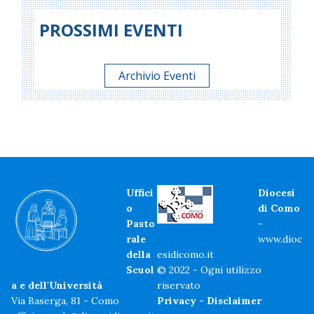
PROSSIMI EVENTI
Archivio Eventi
Uffici
Diocesi
o
di Como
Pasto
-
rale
www.dioc
della
esidicomo.it
Scuol
© 2022 - Ogni utilizzo
a e dell'Università
riservato
Via Baserga, 81 - Como
Privacy
-
Disclaimer