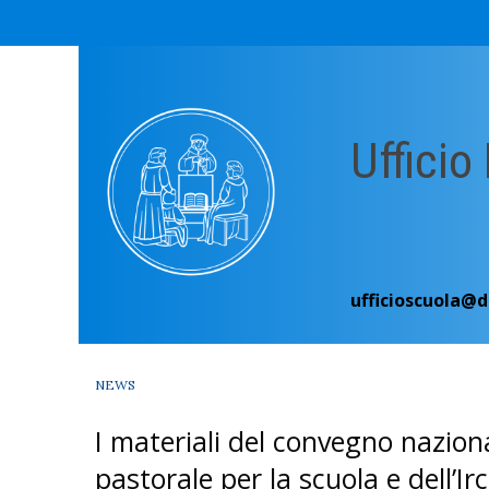
Skip
to
content
Ufficio
ufficioscuola@d
NEWS
I materiali del convegno naziona
pastorale per la scuola e dell’I