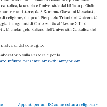
tolica, la scuola e l’università; dal biblista p. Giulio
gnante e scrittore; da S.E. mons. Giovanni Mosciatti,
i religione, dal prof. Pierpaolo Triani dell’Università
gia, insegnanti di Carlo Acutis al “Leone XIII” di
tt. Michelangelo Balicco dell’Università Cattolica del
 materiali del convegno.
Laboratorio sulla Pastorale per la
are-infinito-presente-6mswtb34wzgbr36w
ne
Appunti per un IRC come cultura religiosa
»