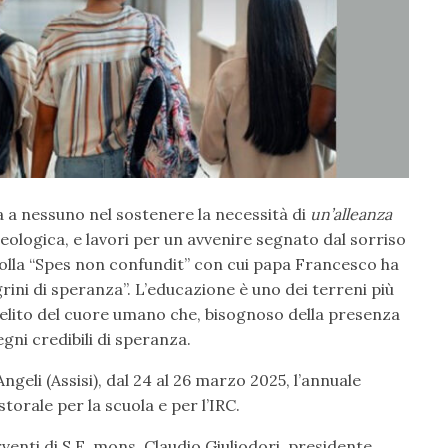
 a nessuno nel sostenere la necessità di
un’alleanza
ideologica, e lavori per un avvenire segnato dal sorriso
bolla “Spes non confundit” con cui papa Francesco ha
egrini di speranza”. L’educazione è uno dei terreni più
anelito del cuore umano che, bisognoso della presenza
egni credibili di speranza.
ngeli (Assisi), dal 24 al 26 marzo 2025, l’annuale
torale per la scuola e per l’IRC.
venti di S.E. mons. Claudio Giuliodori, presidente