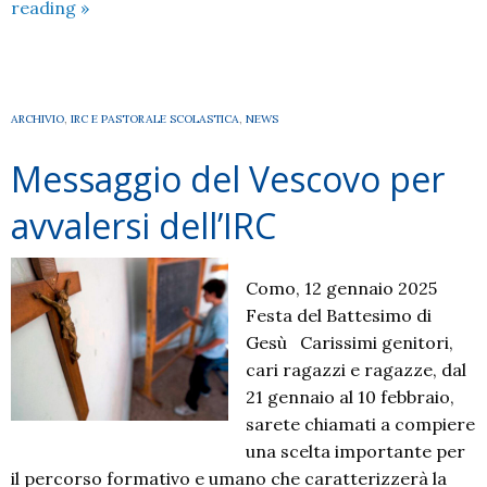
Rileggere
reading
»
le
Indicazioni
Nazionali.
Risultati
ARCHIVIO
,
IRC E PASTORALE SCOLASTICA
,
NEWS
di
Messaggio del Vescovo per
un
sondaggio
avvalersi dell’IRC
tra
IdR
Como, 12 gennaio 2025
Festa del Battesimo di
Gesù Carissimi genitori,
cari ragazzi e ragazze, dal
21 gennaio al 10 febbraio,
sarete chiamati a compiere
una scelta importante per
il percorso formativo e umano che caratterizzerà la