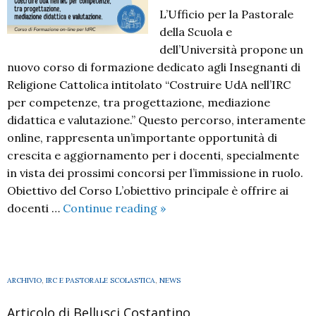
L’Ufficio per la Pastorale
della Scuola e
dell’Università propone un
nuovo corso di formazione dedicato agli Insegnanti di
Religione Cattolica intitolato “Costruire UdA nell’IRC
per competenze, tra progettazione, mediazione
didattica e valutazione.” Questo percorso, interamente
online, rappresenta un’importante opportunità di
crescita e aggiornamento per i docenti, specialmente
in vista dei prossimi concorsi per l’immissione in ruolo.
Obiettivo del Corso L’obiettivo principale è offrire ai
Costruire
docenti …
Continue reading
»
UDA
nell’IRC
per
competenze,
ARCHIVIO
,
IRC E PASTORALE SCOLASTICA
,
NEWS
tra
Articolo di Bellusci Costantino
progettazione,