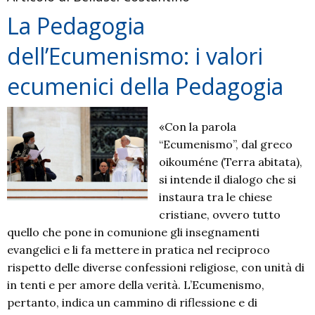
mediazione
La Pedagogia
didattica
dell’Ecumenismo: i valori
e
valutazione
ecumenici della Pedagogia
«Con la parola
“Ecumenismo”, dal greco
oikouméne (Terra abitata),
si intende il dialogo che si
instaura tra le chiese
cristiane, ovvero tutto
quello che pone in comunione gli insegnamenti
evangelici e li fa mettere in pratica nel reciproco
rispetto delle diverse confessioni religiose, con unità di
in tenti e per amore della verità. L’Ecumenismo,
pertanto, indica un cammino di riflessione e di