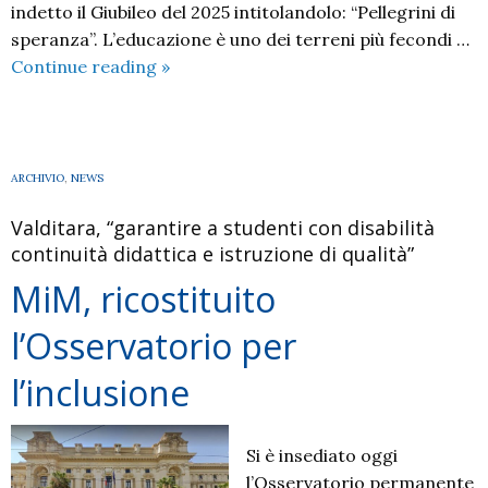
indetto il Giubileo del 2025 intitolandolo: “Pellegrini di
speranza”. L’educazione è uno dei terreni più fecondi …
“Un’alleanza
Continue reading
»
sociale
per
la
speranza”
ARCHIVIO
,
NEWS
Valditara, “garantire a studenti con disabilità
continuità didattica e istruzione di qualità”
MiM, ricostituito
l’Osservatorio per
l’inclusione
Si è insediato oggi
l’Osservatorio permanente