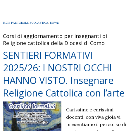
contratto
a
Tempo
IRC E PASTORALE SCOLASTICA
,
NEWS
Indeterminato
Corsi di aggiornamento per insegnanti di
Religione cattolica della Diocesi di Como
SENTIERI FORMATIVI
2025/26: I NOSTRI OCCHI
HANNO VISTO. Insegnare
Religione Cattolica con l’arte
Carissime e carissimi
docenti, con viva gioia vi
presentiamo il percorso di