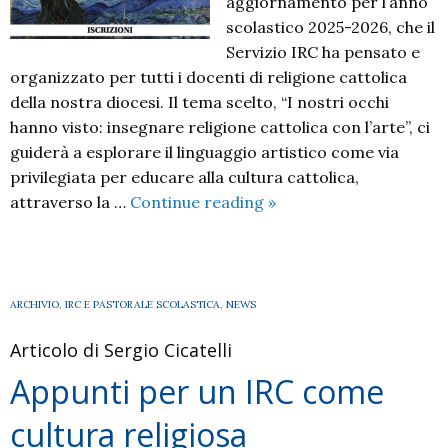
aggiornamento per l’anno
scolastico 2025-2026, che il
Servizio IRC ha pensato e
organizzato per tutti i docenti di religione cattolica
della nostra diocesi. Il tema scelto, “I nostri occhi
hanno visto: insegnare religione cattolica con l’arte”, ci
guiderà a esplorare il linguaggio artistico come via
privilegiata per educare alla cultura cattolica,
SENTIERI
attraverso la …
Continue reading
»
FORMATIVI
2025/26:
I
NOSTRI
ARCHIVIO
,
IRC E PASTORALE SCOLASTICA
,
NEWS
OCCHI
Articolo di Sergio Cicatelli
HANNO
VISTO.
Appunti per un IRC come
Insegnare
cultura religiosa
Religione