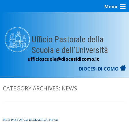
Skip
Menu
to
content
Ufficio Pastorale della
Scuola e dell’Università
ufficioscuola@diocesidicomo.it
DIOCESI DI COMO
CATEGORY ARCHIVES:
NEWS
IRC E PASTORALE SCOLASTICA
,
NEWS