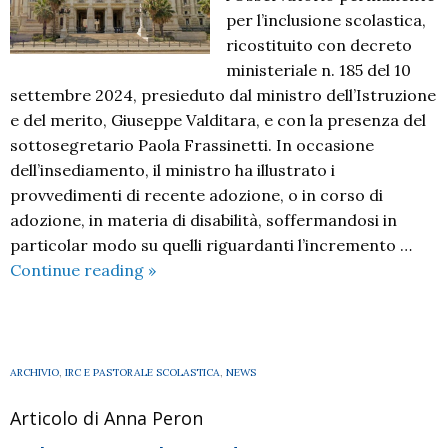
per l’inclusione scolastica,
ricostituito con decreto
ministeriale n. 185 del 10
settembre 2024, presieduto dal ministro dell’Istruzione
e del merito, Giuseppe Valditara, e con la presenza del
sottosegretario Paola Frassinetti. In occasione
dell’insediamento, il ministro ha illustrato i
provvedimenti di recente adozione, o in corso di
adozione, in materia di disabilità, soffermandosi in
particolar modo su quelli riguardanti l’incremento …
MiM,
Continue reading
»
ricostituito
l’Osservatorio
per
l’inclusione
ARCHIVIO
,
IRC E PASTORALE SCOLASTICA
,
NEWS
Articolo di Anna Peron