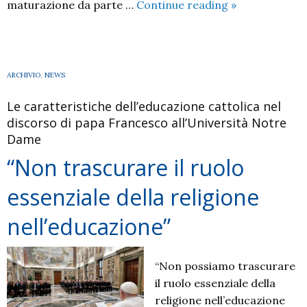
La
maturazione da parte …
Continue reading
»
Pedagogia
dell’Ecumenis
i
valori
ARCHIVIO
,
NEWS
ecumenici
Le caratteristiche dell’educazione cattolica nel
della
discorso di papa Francesco all’Università Notre
Pedagogia
Dame
“Non trascurare il ruolo
essenziale della religione
nell’educazione”
“Non possiamo trascurare
il ruolo essenziale della
religione nell’educazione