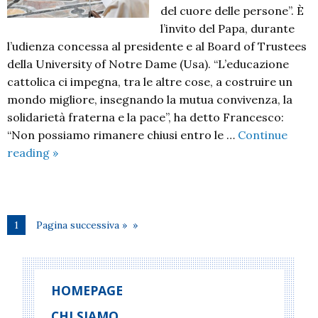
del cuore delle persone”. È
l’invito del Papa, durante
l’udienza concessa al presidente e al Board of Trustees
della University of Notre Dame (Usa). “L’educazione
cattolica ci impegna, tra le altre cose, a costruire un
mondo migliore, insegnando la mutua convivenza, la
solidarietà fraterna e la pace”, ha detto Francesco:
“Non possiamo rimanere chiusi entro le …
Continue
“Non
reading
»
trascurare
il
ruolo
essenziale
1
Pagina successiva »
della
religione
nell’educazione”
HOMEPAGE
CHI SIAMO