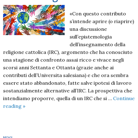
Cattolica
con
«Con questo contributo
l’arte
s’intende aprire (o riaprire)
una discussione
sull’epistemologia
dell’insegnamento della
religione cattolica (IRC), argomento che ha conosciuto
una stagione di confronto assai ricco e vivace negli
scorsi anni Settanta e Ottanta (grazie anche ai
contributi dell’Universita salesiana) e che ora sembra
essere stato abbandonato, fatte salve ipotesi di lavoro
sostanzialmente alternative all’IRC. La prospettiva che
intendiamo proporre, quella di un IRC che si …
Continue
Appunti
reading
»
per
un
IRC
come
NEWS