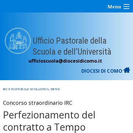
Skip
Menu
to
content
Ufficio Pastorale della
Scuola e dell’Università
ufficioscuola@diocesidicomo.it
DIOCESI DI COMO
IRC E PASTORALE SCOLASTICA
,
NEWS
Concorso straordinario IRC
Perfezionamento del
contratto a Tempo