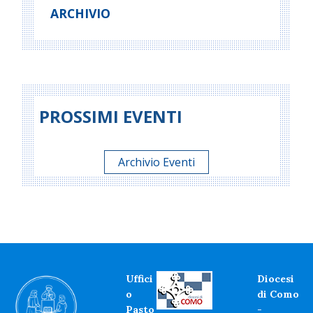
ARCHIVIO
PROSSIMI EVENTI
Archivio Eventi
Uffici
Diocesi
o
di Como
Pasto
-